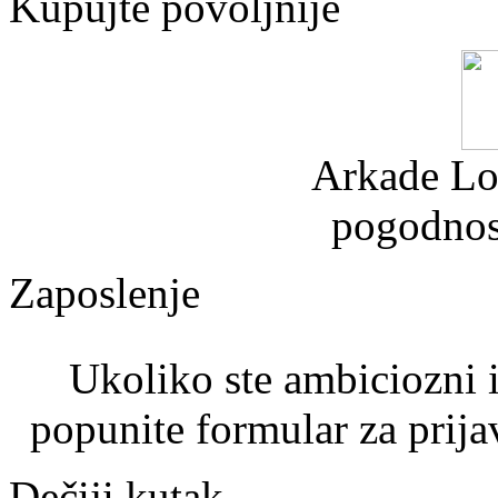
Kupujte povoljnije
Arkade Lo
pogodnos
Zaposlenje
Ukoliko ste ambiciozni i
popunite formular za prija
Dečiji kutak