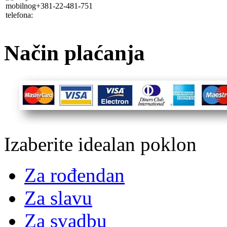
+381-22-481-751
Način plaćanja
Izaberite idealan poklon
Za rođendan
Za slavu
Za svadbu