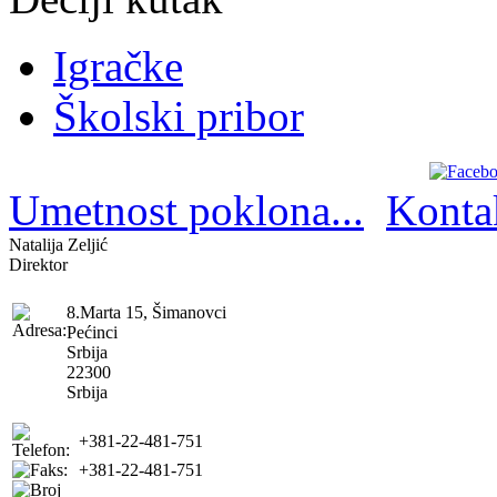
Igračke
Školski pribor
Umetnost poklona...
Konta
Natalija Zeljić
Direktor
8.Marta 15, Šimanovci
Pećinci
Srbija
22300
Srbija
+381-22-481-751
+381-22-481-751