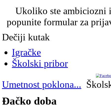
Ukoliko ste ambiciozni i
popunite formular za prija
Dečiji kutak
Igračke
Školski pribor
Umetnost poklona...
Školsk
Đačko doba