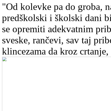
"Od kolevke pa do groba, n
predškolski i školski dani 
se opremiti adekvatnim pri
sveske, rančevi, sav taj pr
klincezama da kroz crtanje, p