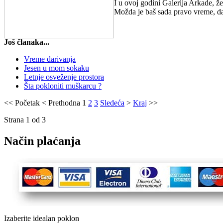
I u ovoj godini Galerija Arkade, že
Možda je baš sada pravo vreme, da 
Još članaka...
Vreme darivanja
Jesen u mom sokaku
Letnje osveženje prostora
Šta pokloniti muškarcu ?
<<
Početak
<
Prethodna
1
2
3
Sledeća
>
Kraj
>>
Strana 1 od 3
Način plaćanja
Izaberite idealan poklon