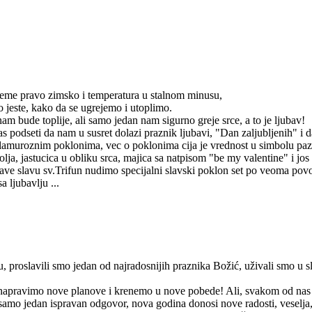
eme pravo zimsko i temperatura u stalnom minusu,
 jeste, kako da se ugrejemo i utoplimo.
m bude toplije, ali samo jedan nam sigurno greje srce, a to je ljubav!
vas podseti da nam u susret dolazi praznik ljubavi, "Dan zaljubljenih" 
amuroznim poklonima, vec o poklonima cija je vrednost u simbolu pa
lja, jastucica u obliku srca, majica sa natpisom "be my valentine" i jo
lave slavu sv.Trifun nudimo specijalni slavski poklon set po veoma pov
 ljubavlju ...
 proslavili smo jedan od najradosnijih praznika Božić, uživali smo u 
napravimo nove planove i krenemo u nove pobede! Ali, svakom od nas j
i samo jedan ispravan odgovor, nova godina donosi nove radosti, veselja