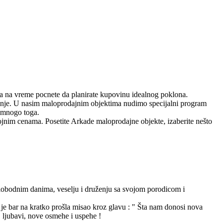
i da na vreme pocnete da planirate kupovinu idealnog poklona.
znje. U nasim maloprodajnim objektima nudimo specijalni program
s mnogo toga.
ojnim cenama. Posetite Arkade maloprodajne objekte, izaberite nešto
slobodnim danima, veselju i druženju sa svojom porodicom i
e bar na kratko prošla misao kroz glavu : " Šta nam donosi nova
, ljubavi, nove osmehe i uspehe !