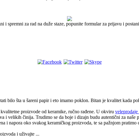
i i spremni za rad na duže staze, popunite formular za prijavu i postan
ti bilo šta u šareni papir i eto imamo poklon. Bitan je kvalitet kada po
 kvalitetne proizvode od keramike, ručno rađene. U okviru
veleprodaje
ova i velikih činija. Trudimo se da boje i dizajn budu autentični za naše 
 i napora oko svakog keramičkog proizvoda, te sa pažnjom pratimo cel
oizvoda i uživajte ...