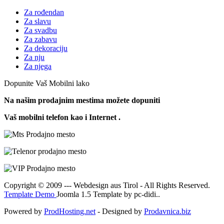
Za rođendan
Za slavu
Za svadbu
Za zabavu
Za dekoraciju
Za nju
Za njega
Dopunite Vaš Mobilni lako
Na našim prodajnim mestima možete dopuniti
Vaš mobilni telefon kao i Internet .
Copyright © 2009 --- Webdesign aus Tirol - All Rights Reserved.
Template Demo
Joomla 1.5 Template by pc-didi..
Powered by
ProdHosting.net
- Designed by
Prodavnica.biz