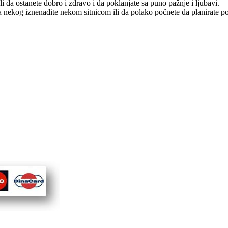
li da ostanete dobro i zdravo i da poklanjate sa puno pažnje i ljubavi.
nekog iznenadite nekom sitnicom ili da polako počnete da planirate po