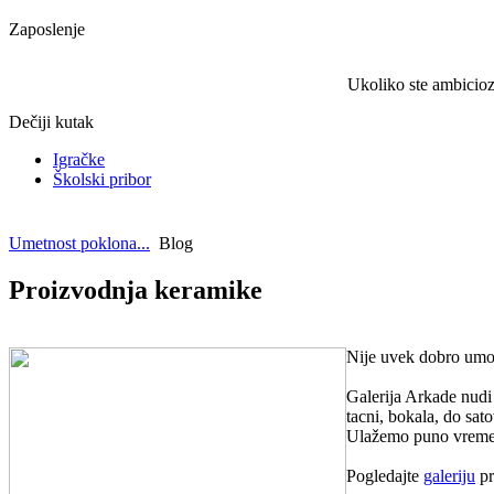
Zaposlenje
Ukoliko ste ambiciozn
Dečiji kutak
Igračke
Školski pribor
Umetnost poklona...
Blog
Proizvodnja keramike
Nije uvek dobro umota
Galerija Arkade nudi
tacni, bokala, do sat
Ulažemo puno vremena
Pogledajte
galeriju
pr