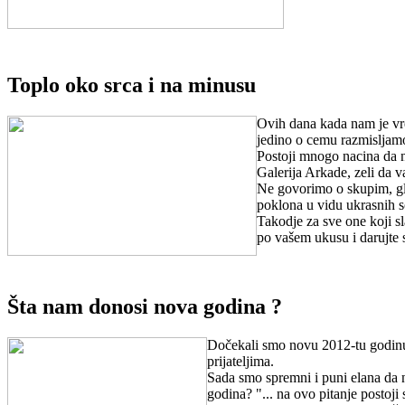
Toplo oko srca i na minusu
Ovih dana kada nam je vr
jedino o cemu razmisljamo
Postoji mnogo nacina da na
Galerija Arkade, zeli da 
Ne govorimo o skupim, gl
poklona u vidu ukrasnih so
Takodje za sve one koji s
po vašem ukusu i darujte sa
Šta nam donosi nova godina ?
Dočekali smo novu 2012-tu godinu,
prijateljima.
Sada smo spremni i puni elana da 
godina? "... na ovo pitanje postoj