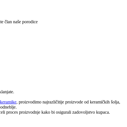
ite član naše porodice
klanjate.
 keramike
, proizvodimo najrazličitije proizvode od keramičkih šolja,
podneblje.
i proces proizvodnje kako bi osigurali zadovoljstvo kupaca.